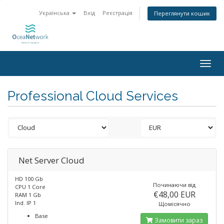
Українська
Вхід
Реєстрація
Переглянути кошик
Togg
navig
Professional Cloud Services
Net Server Cloud
HD 100 Gb
Починаючи від
CPU 1 Core
€48,00 EUR
RAM 1 Gb
Ind. IP 1
Щомісячно
Base
Замовити зараз