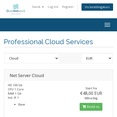
Dansk
Log ind
Register
Vis bestillingskurv
Togg
navig
Professional Cloud Services
Net Server Cloud
HD 100 Gb
Start fra
CPU 1 Core
€48,00 EUR
RAM 1 Gb
Ind. IP 1
Månedlig
Base
Bestil nu